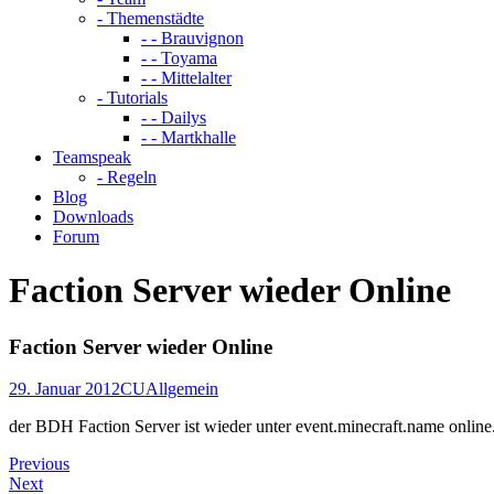
- Themenstädte
- - Brauvignon
- - Toyama
- - Mittelalter
- Tutorials
- - Dailys
- - Martkhalle
Teamspeak
- Regeln
Blog
Downloads
Forum
Faction Server wieder Online
Faction Server wieder Online
29. Januar 2012
CU
Allgemein
der BDH Faction Server ist wieder unter event.minecraft.name online
Previous
Next