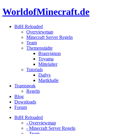
Skip
WorldofMinecraft.de
to
content
BdH Reloaded
Overviewmap
Minecraft Server Regeln
Team
Themenstädte
Brauvignon
Toyama
Mittelalter
Tutorials
Dailys
Martkhalle
Teamspeak
Regeln
Blog
Downloads
Forum
BdH Reloaded
- Overviewmap
- Minecraft Server Regeln
- Team