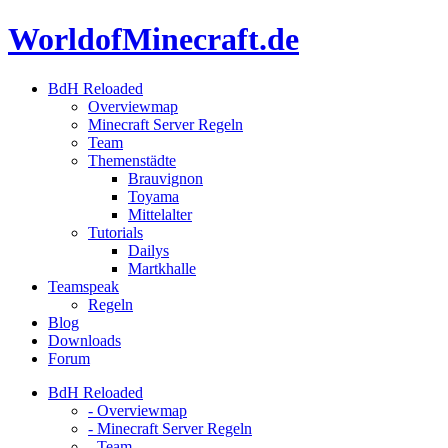
Skip
WorldofMinecraft.de
to
content
BdH Reloaded
Overviewmap
Minecraft Server Regeln
Team
Themenstädte
Brauvignon
Toyama
Mittelalter
Tutorials
Dailys
Martkhalle
Teamspeak
Regeln
Blog
Downloads
Forum
BdH Reloaded
- Overviewmap
- Minecraft Server Regeln
- Team