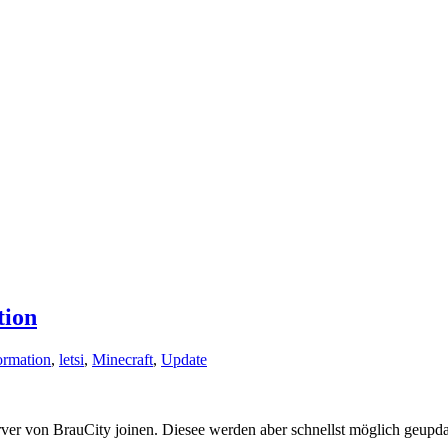
tion
ormation
,
letsi
,
Minecraft
,
Update
erver von BrauCity joinen. Diesee werden aber schnellst möglich geupd